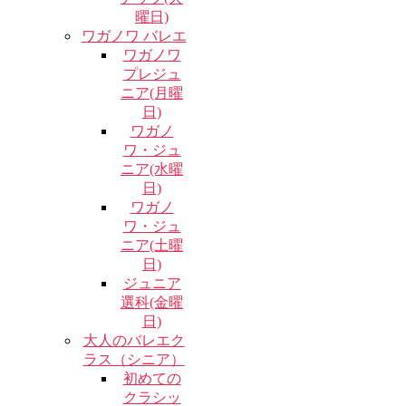
曜日)
ワガノワ バレエ
ワガノワ
プレジュ
ニア(月曜
日)
ワガノ
ワ・ジュ
ニア(水曜
日)
ワガノ
ワ・ジュ
ニア(土曜
日)
ジュニア
選科(金曜
日)
大人のバレエク
ラス（シニア）
初めての
クラシッ