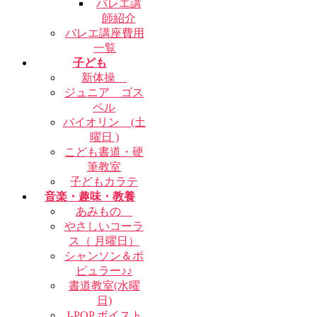
バレエ講
師紹介
バレエ講座費用
一覧
子ども
新体操
ジュニア ゴス
ペル
バイオリン (土
曜日 )
こども書道・硬
筆教室
子どもカラテ
音楽・趣味・教養
あみもの
やさしいコーラ
ス（ 月曜日）
シャンソン＆ポ
ピュラー♪♪
書道教室(水曜
日)
J-POP ボイスト