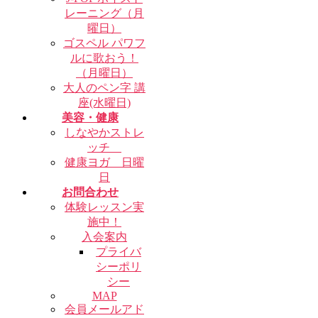
レーニング（月
曜日）
ゴスペル パワフ
ルに歌おう！
（月曜日）
大人のペン字 講
座(水曜日)
美容・健康
しなやかストレ
ッチ
健康ヨガ 日曜
日
お問合わせ
体験レッスン実
施中！
入会案内
プライバ
シーポリ
シー
MAP
会員メールアド