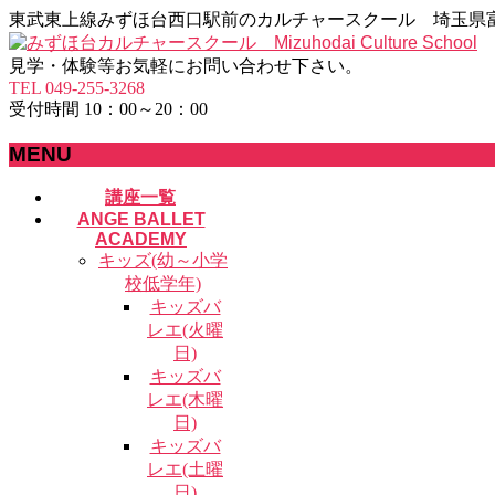
東武東上線みずほ台西口駅前のカルチャースクール 埼玉県
見学・体験等お気軽にお問い合わせ下さい。
TEL 049-255-3268
受付時間 10：00～20：00
MENU
メ
講座一覧
ニ
ANGE BALLET
ACADEMY
ュ
キッズ(幼～小学
ー
校低学年)
を
キッズバ
飛
レエ(火曜
ば
日)
す
キッズバ
レエ(木曜
日)
キッズバ
レエ(土曜
日)