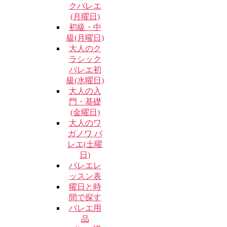
クバレエ
(月曜日)
初級・中
級(月曜日)
大人のク
ラシック
バレエ初
級(水曜日)
大人の入
門・基礎
(金曜日)
大人のワ
ガノワ バ
レエ(土曜
日)
バレエレ
ッスン表
曜日と時
間で探す
バレエ用
品