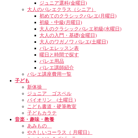
ジュニア選科(金曜日)
大人のバレエクラス（シニア）
初めてのクラシックバレエ(月曜日)
初級・中級(月曜日)
大人のクラシックバレエ初級(水曜日)
大人の入門・基礎(金曜日)
大人のワガノワ バレエ(土曜日)
バレエレッスン表
曜日と時間で探す
バレエ用品
バレエ講師紹介
バレエ講座費用一覧
子ども
新体操
ジュニア ゴスペル
バイオリン (土曜日 )
こども書道・硬筆教室
子どもカラテ
音楽・趣味・教養
あみもの
やさしいコーラス（ 月曜日）