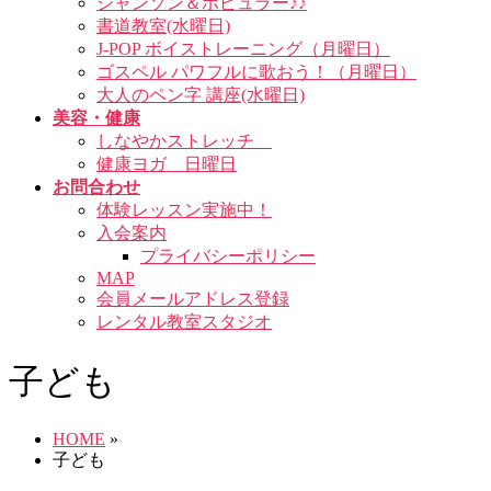
シャンソン＆ポピュラー♪♪
書道教室(水曜日)
J-POP ボイストレーニング（月曜日）
ゴスペル パワフルに歌おう！（月曜日）
大人のペン字 講座(水曜日)
美容・健康
しなやかストレッチ
健康ヨガ 日曜日
お問合わせ
体験レッスン実施中！
入会案内
プライバシーポリシー
MAP
会員メールアドレス登録
レンタル教室スタジオ
子ども
HOME
»
子ども